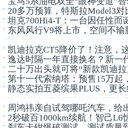
宝马5系油电双全“眼神变道”
20多万预算，特斯拉Model3
坦克700Hi4-T：一台因任性
东风风行V9将上市，空间不输
凯迪拉克CT5降价了！注意，这
逸达时隔一年直接换名？新一
二十万出头就可将“新款凯迪拉克
第十一代索纳塔：预售15万起
静态实拍五菱缤果PLUS，更
峰
周鸿祎亲自试驾哪吒汽车，给
2秒破百1000km续航！智己L
刹车卡钳爆破测试，测试质量