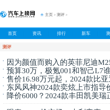
主页
测评
>
>
首页
资讯
排行
新车
测评
因为颜值而购入的英菲尼迪M25
预算30万，极氪001和智己L
售价16.98万元起，2024款
东风风神2024款奕炫上市指导价7.
降价6000？2024款丰田凯美瑞