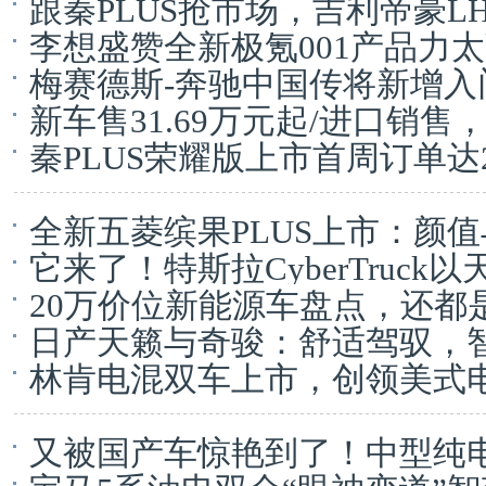
跟秦PLUS抢市场，吉利帝豪LH
李想盛赞全新极氪001产品力太
梅赛德斯-奔驰中国传将新增入门
新车售31.69万元起/进口销售
秦PLUS荣耀版上市首周订单达2
全新五菱缤果PLUS上市：颜
它来了！特斯拉CyberTruc
20万价位新能源车盘点，还都
日产天籁与奇骏：舒适驾驭，
林肯电混双车上市，创领美式
又被国产车惊艳到了！中型纯电S