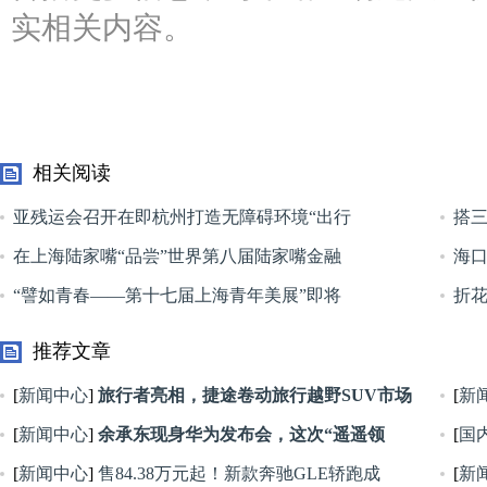
实相关内容。
相关阅读
亚残运会召开在即杭州打造无障碍环境“出行
搭
在上海陆家嘴“品尝”世界第八届陆家嘴金融
海口
“譬如青春——第十七届上海青年美展”即将
折
推荐文章
[
新闻中心
]
旅行者亮相，捷途卷动旅行越野SUV市场
[
新
[
新闻中心
]
余承东现身华为发布会，这次“遥遥领
[
国
先”的
[
新闻中心
]
售84.38万元起！新款奔驰GLE轿跑成
[
新